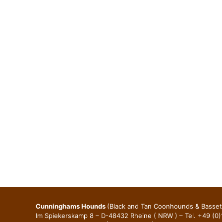
Cunninghams Hounds
(Black and Tan Coonhounds & Basse
Im Spiekerskamp 8 – D-48432 Rheine ( NRW ) – Tel. +49 (0