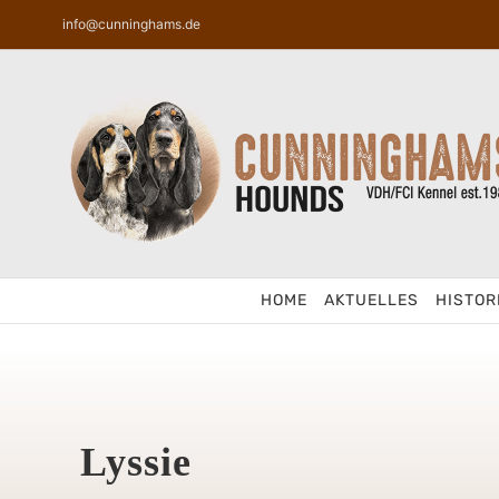
Zum
info@cunninghams.de
Inhalt
springen
HOME
AKTUELLES
HISTOR
Lyssie