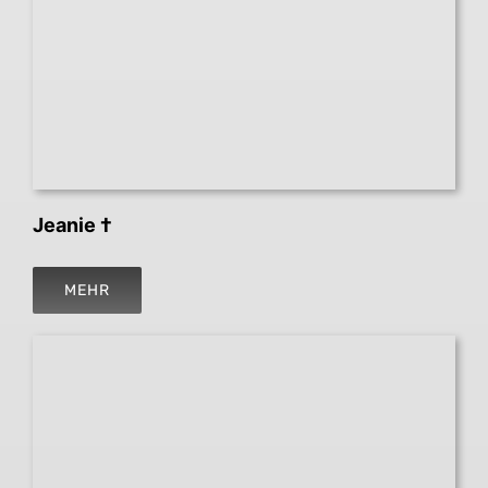
Jeanie †
MEHR