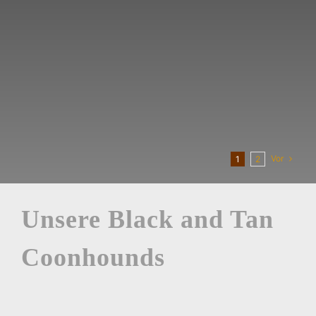
geborene Rüde (Chuck Blossoming
Meadow [...]
LEARN MORE
Vor
1
2
Unsere Black and Tan
Coonhounds