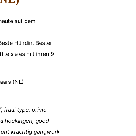
heute auf dem
 Beste Hündin, Bester
te sie es mit ihren 9
laars (NL)
 fraai type, prima
ma hoekingen, goed
oont krachtig gangwerk