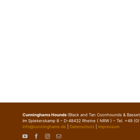
Cunninghams Hounds
(Black and Tan Coonhounds & Basse
Im Spiekerskamp 8 – D-48432 Rheine ( NRW ) – Tel. +49 (0
info@cunninghams.de
|
Datenschutz
|
Impressum