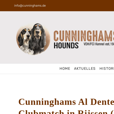
Zum
info@cunninghams.de
Inhalt
springen
HOME
AKTUELLES
HISTOR
Cunninghams Al Dente
Clubmatch in Rijssen 