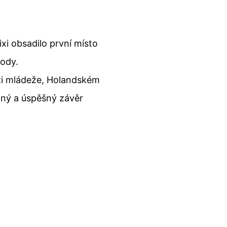
xi obsadilo první místo
body.
zi mládeže, Holandském
jemný a úspěšný závěr