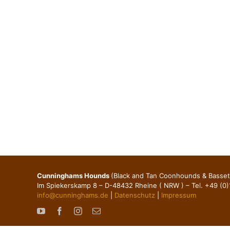
Cunninghams Hounds
(Black and Tan Coonhounds & Basse
Im Spiekerskamp 8 – D-48432 Rheine ( NRW ) – Tel. +49 (0
info@cunninghams.de
|
Datenschutz
|
Impressum