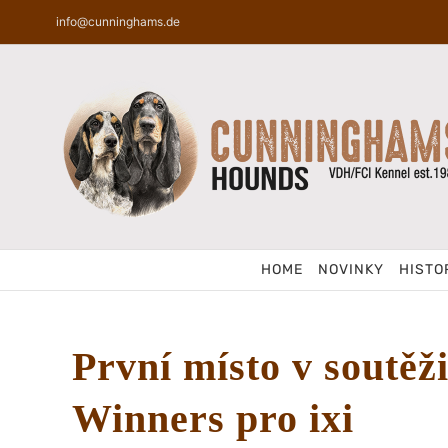
Skip
info@cunninghams.de
to
content
HOME
NOVINKY
HISTO
První místo v soutěž
Winners pro ixi