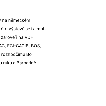
ny na německém
této výstavě se ixi mohl
a zároveň na VDH
 CAC, FCI-CACIB, BOS,
ří rozhodčímu Bo
u ruku a Barbarině