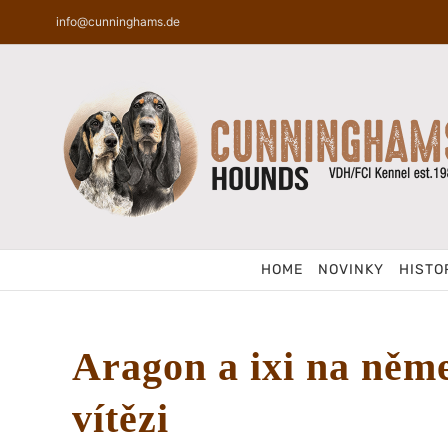
Skip
info@cunninghams.de
to
content
HOME
NOVINKY
HISTO
Aragon a ixi na ně
vítězi