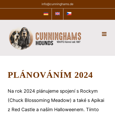
Skip
info@cunninghams.de
to
content
PLÁNOVÁNÍM 2024
Na rok 2024 plánujeme spojení s Rockym
(Chuck Blossoming Meadow) a také s Apikai
z Red Castle a naším Halloweenem. Tímto