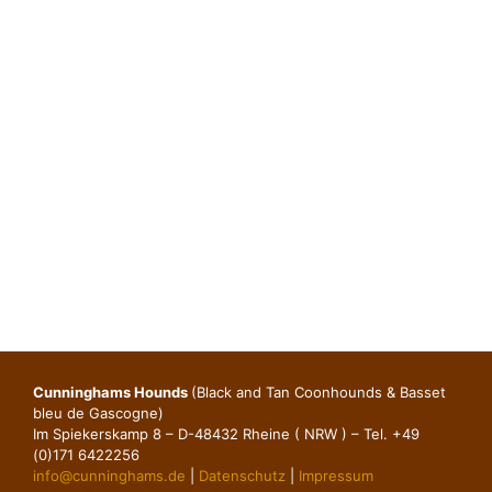
Cunninghams Hounds
(Black and Tan Coonhounds & Basset
bleu de Gascogne)
Im Spiekerskamp 8 – D-48432 Rheine ( NRW ) – Tel. +49
(0)171 6422256
info@cunninghams.de
|
Datenschutz
|
Impressum