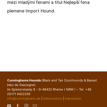
mezi mladými fenami a titul Nejlepší fena
plemene Import Hound.
Cunninghams Hounds
(Black and Tan Coonhounds & Basset
bleu de Gascogne)
Im Spiekerskamp 8 – D-48432 Rheine ( NRW ) – Tel. +49
(0)171 6422256
info@cunninghams.de
|
Datenschutz
|
Impressum