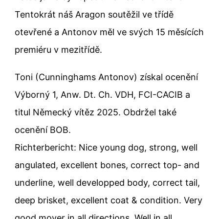
Tentokrát náš Aragon soutěžil ve třídě
otevřené a Antonov měl ve svých 15 měsících
premiéru v mezitřídě.
Toni (Cunninghams Antonov) získal ocenění
Výborný 1, Anw. Dt. Ch. VDH, FCI-CACIB a
titul Německý vítěz 2025. Obdržel také
ocenění BOB.
Richterbericht: Nice young dog, strong, well
angulated, excellent bones, correct top- and
underline, well developped body, correct tail,
deep brisket, excellent coat & condition. Very
good mover in all directions. Well in all.