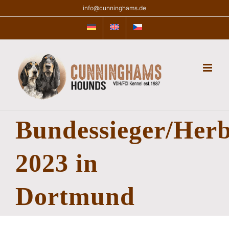
Skip
info@cunninghams.de
to
content
Bundessieger/Herb
2023 in
Dortmund