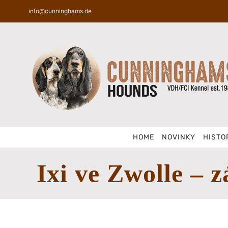
Skip
info@cunninghams.de
to
content
HOME
NOVINKY
HISTO
Ixi ve Zwolle – z