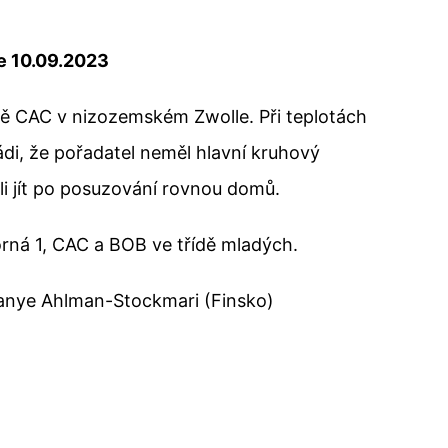
e 10.09.2023
avě CAC v nizozemském Zwolle. Při teplotách
ádi, že pořadatel neměl hlavní kruhový
i jít po posuzování rovnou domů.
orná 1, CAC a BOB ve třídě mladých.
anye Ahlman-Stockmari (Finsko)