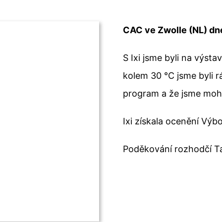
CAC ve Zwolle (NL) dn
S Ixi jsme byli na výst
kolem 30 °C jsme byli r
program a že jsme mohl
Ixi získala ocenění Výb
Poděkování rozhodčí T