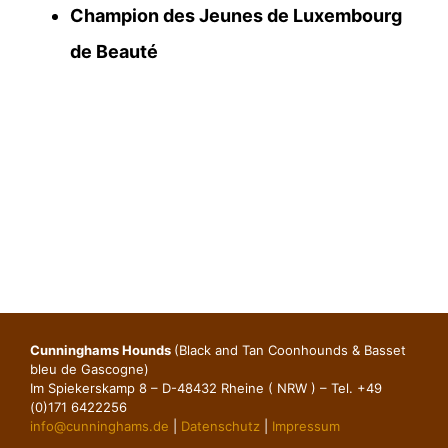
Champion des Jeunes de Luxembourg
de Beauté
Cunninghams Hounds
(Black and Tan Coonhounds & Basset
bleu de Gascogne)
Im Spiekerskamp 8 – D-48432 Rheine ( NRW ) – Tel. +49
(0)171 6422256
info@cunninghams.de
|
Datenschutz
|
Impressum