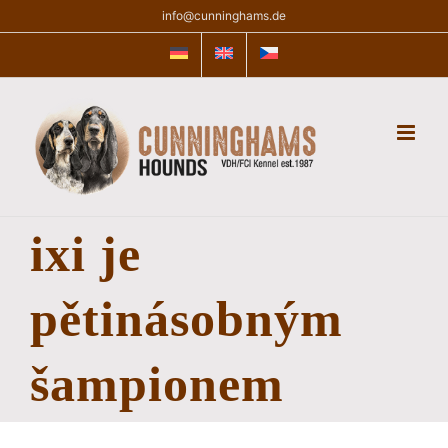
Skip
info@cunninghams.de
to
content
ixi je
pětinásobným
šampionem