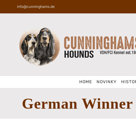
Skip
info@cunninghams.de
to
content
HOME
NOVINKY
HISTO
German Winner