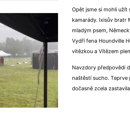
Opět jsme si mohli užít
kamarády. Ixisův bratr 
mladým psem, Německým
Vydří fena Houndville 
vítězkou a Vítězem ple
Navzdory předpovědi d
naštěstí sucho. Teprve
dočasně zcela zastavila