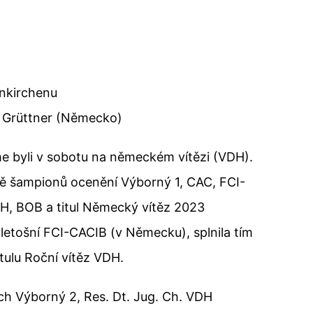
enkirchenu
 Grüttner (Německo)
me byli v sobotu na německém vítězi (VDH).
ídě šampionů ocenění Výborný 1, CAC, FCI-
H, BOB a titul Německý vítěz 2023
tý letošní FCI-CACIB (v Německu), splnila tím
tulu Roční vítěz VDH.
dých Výborný 2, Res. Dt. Jug. Ch. VDH