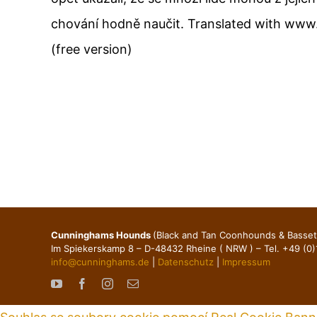
chování hodně naučit. Translated with www
(free version)
Cunninghams Hounds
(Black and Tan Coonhounds & Basse
Im Spiekerskamp 8 – D-48432 Rheine ( NRW ) – Tel. +49 (0
info@cunninghams.de
|
Datenschutz
|
Impressum