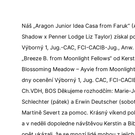
Náš „Aragon Junior Idea Casa from Faruk“ 
Shadow x Penner Lodge Liz Taylor) získal p
Výborný 1, Jug.-CAC, FCI-CACIB-Jug., Anw
„Breeze B. from Moonlight Fellows“ od Kers
Blossoming Meadow – Ayvie from Moonlight 
dny ocenění Výborný 1, Jug. CAC, FCI-CACIB
Ch.VDH, BOS Děkujeme rozhodčím: Marie-Jo
Schlechter (pátek) a Erwin Deutscher (sobota
Martině Severt za pomoc. Krásný víkend po
a v neděli dopoledne návštěvou Kerstin a Bibi
opět ukázali, že se mnozí lidé mohou z jeji