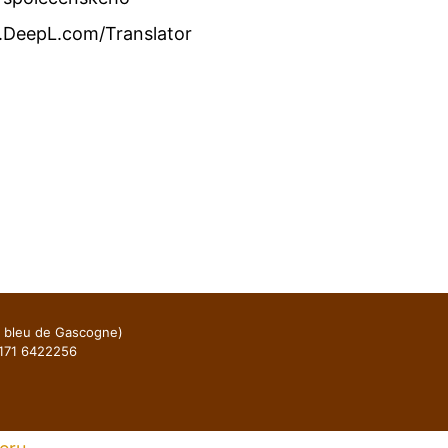
.DeepL.com/Translator
t bleu de Gascogne)
)171 6422256