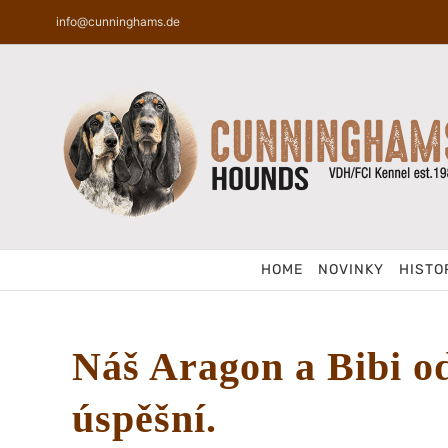
Skip
info@cunninghams.de
to
content
HOME
NOVINKY
HISTO
Náš Aragon a Bibi o
úspěšní.