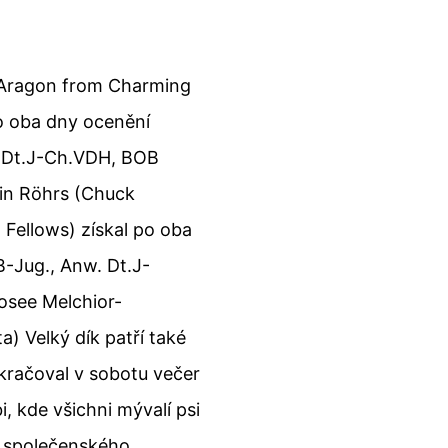
(Aragon from Charming
o oba dny ocenění
. Dt.J-Ch.VDH, BOB
tin Röhrs (Chuck
Fellows) získal po oba
-Jug., Anw. Dt.J-
see Melchior-
) Velký dík patří také
kračoval v sobotu večer
, kde všichni mývalí psi
ch společenského